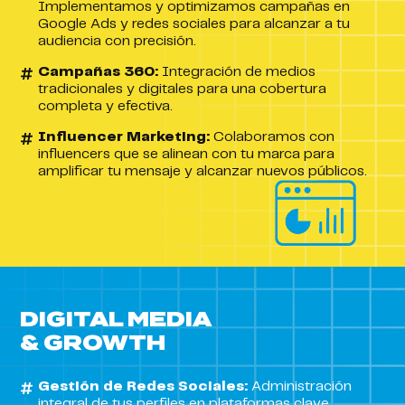
Implementamos y optimizamos campañas en
Google Ads y redes sociales para alcanzar a tu
audiencia con precisión.
Campañas 360:
Integración de medios
tradicionales y digitales para una cobertura
completa y efectiva.
Influencer Marketing:
Colaboramos con
influencers que se alinean con tu marca para
amplificar tu mensaje y alcanzar nuevos públicos.
DIGITAL MEDIA
& GROWTH
Gestión de Redes Sociales:
Administración
integral de tus perfiles en plataformas clave,