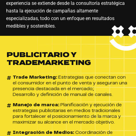
experiencia se extiende desde la consultoría estratégica
hasta la ejecución de campañas altamente
especializadas, todo con un enfoque en resultados
medibles y sostenibles.
PUBLICITARIO Y
TRADEMARKETING
Trade Marketing:
Estrategias que conectan con
el consumidor en el punto de venta y aseguran una
presencia destacada en el mercado;
Desarrollo y definición de manual de canales.
Manejo de marca:
Planificación y ejecución de
estrategias publicitarias en medios tradicionales
para fortalecer el posicionamiento de la marca y
maximizar su alcance en el mercado objetivo.
Integración de Medios:
Coordinación de