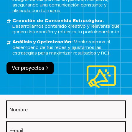
asegurando una comunicación constante y
alineada con tu marca.
Creación de Contenido Estratégico:
Desarrollamos contenido creativo y relevante que
genera interacción y refuerza tu posicionamiento.
Análisis y Optimización:
Monitoreamos el
desempeño de tus redes y ajustamos las
estrategias para maximizar resultados y ROI.
Ver proyectos