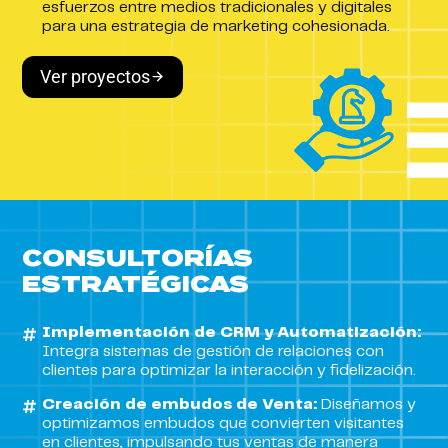
esfuerzos entre medios tradicionales y digitales
para una estrategia de marketing cohesionada.
Ver proyectos
CONSULTORÍAS
ESTRATÉGICAS
Implementación de CRM y Automatización:
Integra sistemas de gestión de relaciones con
clientes para optimizar la interacción y fidelización.
Creación de embudos de Venta:
Diseñamos y
optimizamos embudos que convierten visitantes
en clientes, impulsando tus ventas de manera